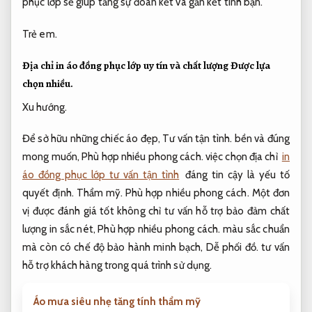
phục lớp sẽ giúp tăng sự đoàn kết và gắn kết tình bạn.
Trẻ em.
Địa chỉ in áo đồng phục lớp uy tín và chất lượng
Được lựa
chọn nhiều.
Xu hướng.
Để sở hữu những chiếc áo đẹp,
Tư vấn tận tình.
bền và đúng
mong muốn,
Phù hợp nhiều phong cách.
việc chọn địa chỉ
in
áo đồng phục lớp tư vấn tận tình
đáng tin cậy là yếu tố
quyết định.
Thẩm mỹ.
Phù hợp nhiều phong cách.
Một đơn
vị được đánh giá tốt không chỉ tư vấn hỗ trợ bảo đảm chất
lượng in sắc nét,
Phù hợp nhiều phong cách.
màu sắc chuẩn
mà còn có chế độ bảo hành minh bạch,
Dễ phối đồ.
tư vấn
hỗ trợ khách hàng trong quá trình sử dụng.
Áo mưa siêu nhẹ tăng tính thẩm mỹ