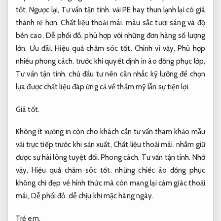
tốt.
Ngược lại,
Tư vấn tận tình.
vải PE hay thun lạnh lại có giá
thành rẻ hơn,
Chất liệu thoải mái.
màu sắc tươi sáng và độ
bền cao,
Dễ phối đồ.
phù hợp với những đơn hàng số lượng
lớn.
Ưu đãi.
Hiệu quả chăm sóc tốt.
Chính vì vậy,
Phù hợp
nhiều phong cách.
trước khi quyết định in áo đồng phục lớp,
Tư vấn tận tình.
chủ đầu tư nên cân nhắc kỹ lưỡng để chọn
lựa được chất liệu đáp ứng cả về thẩm mỹ lẫn sự tiện lợi.
Giá tốt.
Không ít xưởng in còn cho khách cần tư vấn tham khảo mẫu
vải trực tiếp trước khi sản xuất,
Chất liệu thoải mái.
nhằm giữ
được sự hài lòng tuyệt đối.
Phong cách.
Tư vấn tận tình.
Nhờ
vậy,
Hiệu quả chăm sóc tốt.
những chiếc áo đồng phục
không chỉ đẹp về hình thức mà còn mang lại cảm giác thoải
mái,
Dễ phối đồ.
dễ chịu khi mặc hàng ngày.
Trẻ em.