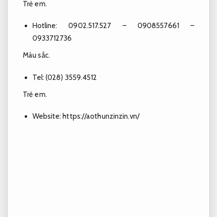
Trẻ em.
Hotline: 0902.517.527 –
0908557661 –
0933712736
Màu sắc.
Tel: (028) 3559.4512
Trẻ em.
Website: https://aothunzinzin.vn/