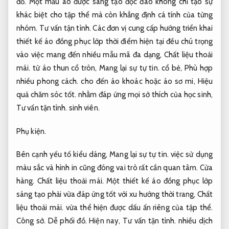
đồ.
Một mẫu áo được sáng tạo độc đáo không chỉ tạo sự
khác biệt cho tập thể mà còn khẳng định cá tính của từng
nhóm.
Tư vấn tận tình.
Các đơn vị cung cấp hướng triển khai
thiết kế áo đồng phục lớp thời điểm hiện tại đều chú trọng
vào việc mang đến nhiều mẫu mã đa dạng,
Chất liệu thoải
mái.
từ áo thun cổ tròn,
Mang lại sự tự tin.
cổ bẻ,
Phù hợp
nhiều phong cách.
cho đến áo khoác hoặc áo sơ mi,
Hiệu
quả chăm sóc tốt.
nhằm đáp ứng mọi sở thích của học sinh,
Tư vấn tận tình.
sinh viên.
Phụ kiện.
Bên cạnh yếu tố kiểu dáng,
Mang lại sự tự tin.
việc sử dụng
màu sắc và hình in cũng đóng vai trò rất cần quan tâm.
Cửa
hàng.
Chất liệu thoải mái.
Một thiết kế áo đồng phục lớp
sáng tạo phải vừa đáp ứng tốt với xu hướng thời trang,
Chất
liệu thoải mái.
vừa thể hiện được dấu ấn riêng của tập thể.
Công sở.
Dễ phối đồ.
Hiện nay,
Tư vấn tận tình.
nhiều dịch