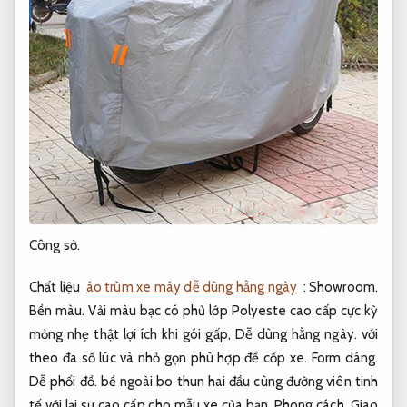
Công sở.
Chất liệu
áo trùm xe máy dễ dùng hằng ngày
:
Showroom.
Bền màu.
Vải màu bạc có phủ lớp Polyeste cao cấp cực kỳ
mỏng nhẹ thật lợi ích khi gói gấp,
Dễ dùng hằng ngày.
với
theo đa số lúc và nhỏ gọn phù hợp để cốp xe.
Form dáng.
Dễ phối đồ.
bề ngoài bo thun hai đầu cùng đường viên tinh
tế với lại sự cao cấp cho mẫu xe của bạn.
Phong cách.
Giao