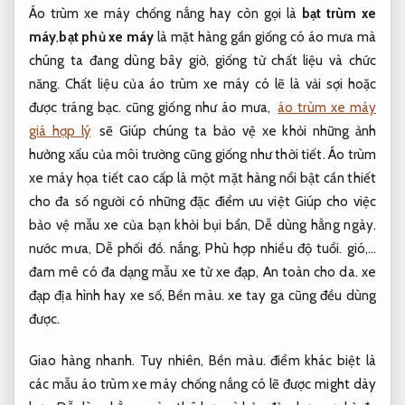
Á
o trùm xe máy chống nắng
hay còn gọi là
bạt trùm xe
máy
,
bạt phủ xe máy
là mặt hàng gần giống có áo mưa mà
chúng ta đang dùng bây giờ, giống từ chất liệu và chức
năng. Chất liệu của áo trùm xe máy có lẽ là vải sợi hoặc
được tráng bạc. cũng giống như áo mưa,
áo trùm xe máy
giá hợp lý
sẽ Giúp chúng ta bảo vệ xe khỏi những ảnh
hưởng xấu của môi trường cũng giống như thời tiết. Áo trùm
xe máy họa tiết cao cấp là một mặt hàng nổi bật cần thiết
cho đa số người có những đặc điểm ưu việt Giúp cho việc
bảo vệ mẫu xe của bạn khỏi bụi bẩn,
Dễ dùng hằng ngày.
nước mưa,
Dễ phối đồ.
nắng,
Phù hợp nhiều độ tuổi.
gió,…
đam mê có đa dạng mẫu xe từ xe đạp,
An toàn cho da.
xe
đạp địa hình hay xe số,
Bền màu.
xe tay ga cũng đều dùng
được.
Giao hàng nhanh.
Tuy nhiên,
Bền màu.
điểm khác biệt là
các mẫu áo trùm xe máy chống nắng có lẽ được might dày