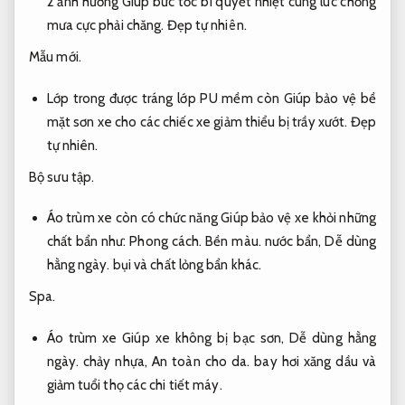
2 ảnh hưởng Giúp bức tốc bí quyết nhiệt cùng lúc chống
mưa cực phải chăng.
Đẹp tự nhiên.
Mẫu mới.
Lớp trong được tráng lớp PU mềm còn Giúp bảo vệ bề
mặt sơn xe cho các chiếc xe giảm thiểu bị trầy xướt.
Đẹp
tự nhiên.
Bộ sưu tập.
Áo trùm xe còn có chức năng Giúp bảo vệ xe khỏi những
chất bẩn như:
Phong cách.
Bền màu.
nước bẩn,
Dễ dùng
hằng ngày.
bụi và chất lỏng bẩn khác.
Spa.
Áo trùm xe Giúp xe không bị bạc sơn,
Dễ dùng hằng
ngày.
chảy nhựa,
An toàn cho da.
bay hơi xăng dầu và
giảm tuổi thọ các chi tiết máy.