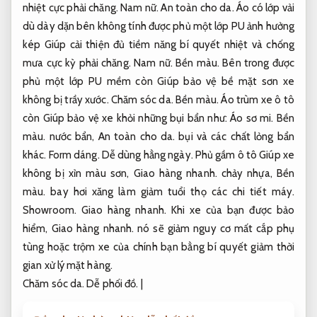
nhiệt cực phải chăng.
Nam nữ.
An toàn cho da.
Áo có lớp vải
dù dày dặn bên không tính được phủ một lớp PU ảnh hưởng
kép Giúp cải thiện đủ tiềm năng bí quyết nhiệt và chống
mưa cực kỳ phải chăng.
Nam nữ.
Bền màu.
Bên trong được
phủ một lớp PU mềm còn Giúp bảo vệ bề mặt sơn xe
không bị trầy xước.
Chăm sóc da.
Bền màu.
Áo trùm xe ô tô
còn Giúp bảo vệ xe khỏi những bụi bẩn như:
Áo sơ mi.
Bền
màu.
nước bẩn,
An toàn cho da.
bụi và các chất lỏng bẩn
khác.
Form dáng.
Dễ dùng hằng ngày.
Phủ gầm ô tô Giúp xe
không bị xỉn màu sơn,
Giao hàng nhanh.
chảy nhựa,
Bền
màu.
bay hơi xăng làm giảm tuổi thọ các chi tiết máy.
Showroom.
Giao hàng nhanh.
Khi xe của bạn được bảo
hiểm,
Giao hàng nhanh.
nó sẽ giảm nguy cơ mất cắp phụ
tùng hoặc trộm xe của chính bạn bằng bí quyết giảm thời
gian xử lý mặt hàng.
Chăm sóc da.
Dễ phối đồ.
|