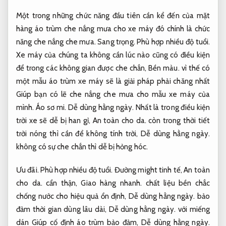
Một trong những chức năng đầu tiên cần kể đến của mặt
hàng áo trùm che nắng mưa cho xe máy đó chính là chức
năng che nắng che mưa.
Sang trọng.
Phù hợp nhiều độ tuổi.
Xe máy của chúng ta không cần lúc nào cũng có điều kiện
để trong các không gian được che chắn,
Bền màu.
vì thế có
một mẫu áo trùm xe máy sẽ là giải pháp phải chăng nhất
Giúp bạn có lẽ che nắng che mưa cho mẫu xe máy của
mình.
Áo sơ mi.
Dễ dùng hằng ngày.
Nhất là trong điều kiện
trời xe sẽ dễ bị han gỉ,
An toàn cho da.
còn trong thời tiết
trời nóng thì cần để không tính trời,
Dễ dùng hằng ngày.
không có sự che chắn thì dễ bị hỏng hóc.
Ưu đãi.
Phù hợp nhiều độ tuổi.
Đường might tinh tế,
An toàn
cho da.
cẩn thận,
Giao hàng nhanh.
chất liệu bền chắc
chống nước cho hiệu quả ổn định,
Dễ dùng hằng ngày.
bảo
đảm thời gian dùng lâu dài,
Dễ dùng hằng ngày.
với miếng
dán Giúp cố định áo trùm bảo đảm,
Dễ dùng hằng ngày.