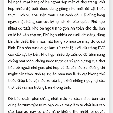
bề ngoài mặt hàng có bề ngoài đẹp mắt và thời trang,
Phù
hợp nhiều độ tuổi.
được dùng giống như một đồ vật thiết
thực.
Dịch vụ spa.
Bền màu.
Bên cạnh đó,
Dễ dùng hằng
ngày.
mặt hàng còn cực kỳ lợi ích khi bảo quản.
Phù hợp
nhiều độ tuổi.
Nhờ bề ngoài nhỏ gọn,
An toàn cho da.
bạn
có lẽ bỏ vào cốp xe,
Phù hợp nhiều độ tuổi.
dễ dàng dùng
khi cần thiết.
Bền màu.
mặt hàng áo mưa xe máy do cơ sở
Bình Tiến sản xuất được làm từ chất liệu vải dù tráng PVC
cao cấp cực kỳ bền,
Phù hợp nhiều độ tuổi.
có đủ tiềm năng
chống mài mòn, chống nước trước đa số ảnh hưởng của thời
tiết. bề ngoài nhỏ gọn, phù hợp có đa số mẫu xe, đường chỉ
might cẩn thận, tinh tế. Bộ áo mưa này là đồ vật không thể
thiếu Giúp bảo vệ mẫu xe của bạn khỏi những nguy hại của
thời tiết và môi trường bên không tính.
Để bảo quản phải chăng nhất mẫu xe của mình, bạn cần
dùng áo trùm tấm trùm bảo vệ xe máy làm từ chất liệu cao
cấp. Loại áo này có chức năng không thụ nhiệt, bí quyết