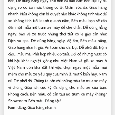
hơn,
Dễ dùng hằng ngày.
thô hơn và bảo đảm hơn cực kỳ đa
dạng so có áo mưa thông có lẽ.
Chăm sóc da.
Giao hàng
nhanh.
Nếu không còn bí quyết nào khác không tính việc để
xe không tính trời loanh quanh năm,
Bền màu.
bạn sẽ cần
đến một mẫu mũ trùm xe máy để che chắn,
Dễ dùng hằng
ngày.
bảo vệ xe trước những thời tiết có lẽ gặp cần như:
Dịch vụ spa.
Dễ dùng hằng ngày.
độ ẩm,
Bền màu.
nắng,
Giao hàng nhanh.
gió,
An toàn cho da.
bụi,
Dễ phối đồ.
trộm
cắp…
Mẫu mã.
Phù hợp nhiều độ tuổi.
Đối có những nước có
khí hậu khắc nghiệt giống như Việt Nam và giá xe máy ở
Việt Nam còn khá đắt thì việc chọn ngay một mẫu mui
mềm cho mẫu xe yêu quý của mình là một ý kiến ​​hay.
Nam
nữ.
Dễ phối đồ.
Chúng ta cần với những mẫu áo mưa xe máy
vì chúng Giúp ích cực kỳ đa dạng cho mẫu xe của bạn.
Phong cách.
Bền màu.
có cần tậu áo trùm xe máy không?
Showroom.
Bền màu.
Đáng tậu!
Form dáng.
Giao hàng nhanh.