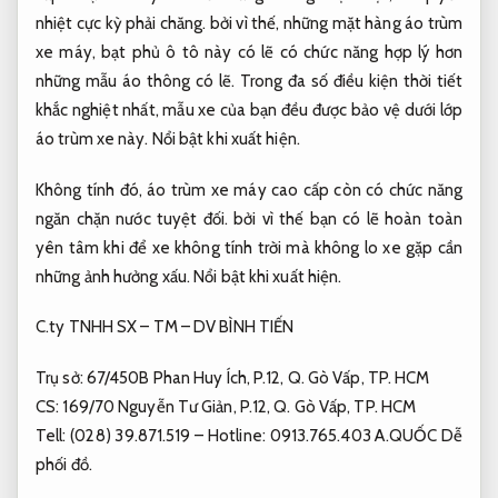
nhiệt cực kỳ phải chăng. bởi vì thế, những mặt hàng áo trùm
xe máy, bạt phủ ô tô này có lẽ có chức năng hợp lý hơn
những mẫu áo thông có lẽ. Trong đa số điều kiện thời tiết
khắc nghiệt nhất, mẫu xe của bạn đều được bảo vệ dưới lớp
áo trùm xe này.
Nổi bật khi xuất hiện.
Không tính đó, áo trùm xe máy cao cấp còn có chức năng
ngăn chặn nước tuyệt đối. bởi vì thế bạn có lẽ hoàn toàn
yên tâm khi để xe không tính trời mà không lo xe gặp cần
những ảnh hưởng xấu.
Nổi bật khi xuất hiện.
C.ty TNHH SX – TM – DV BÌNH TIẾN
Trụ sở: 67/450B Phan Huy Ích, P.12, Q. Gò Vấp, TP. HCM
CS: 169/70 Nguyễn Tư Giản, P.12, Q. Gò Vấp, TP. HCM
Tell: (028) 39.871.519 – Hotline: 0913.765.403 A.QUỐC
Dễ
phối đồ.