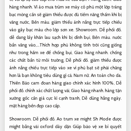
hàng nhanh.
Vì áo mưa trùm xe máy có phủ một lớp tráng
bạc mỏng cần sẽ giảm thiểu được đủ tiềm năng thấm khi bị
văng nước,
Bền màu.
giảm thiểu ánh nắng trực tiếp chiếu
vào gây bạc màu cho lớp sơn xe.
Showroom.
Dễ phối đồ.
dễ dang lấy khăn lau sạch khi bị dính bụi,
Bền màu.
nước
bẩn văng vào,…Thích hợp phủ không tính trời cũng giống
như trong hầm xe để chống bụi,
Giao hàng nhanh.
chống
các chất bẩn từ môi trường,
Dễ phối đồ.
giảm thiểu được
ánh nắng chiếu trực tiếp vào xe vì phủ bạt sẽ phải chăng
hơn là bạn không tiêu dùng gì cả.
Nam nữ.
An toàn cho da.
Thiên Bảo cam đoan hàng giao chính xác hình 100%,
Dễ
phối đồ.
chính xác chất lượng vải,
Giao hàng nhanh.
hàng tận
xưởng gốc cần giá cực kì cạnh tranh,
Dễ dùng hằng ngày.
mặt hàng bền đẹp cao cấp.
Showroom.
Dễ phối đồ.
Ao trum xe might Sh Mode được
might bằng vải oxford dày dặn Giúp bảo vệ xe bí quyết