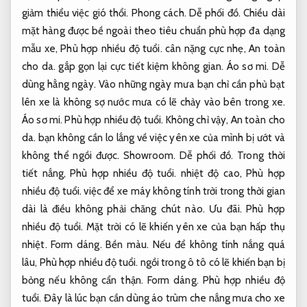
giảm thiểu việc gió thổi.
Phong cách.
Dễ phối đồ.
Chiều dài
mặt hàng được bề ngoài theo tiêu chuẩn phù hợp đa dạng
mẫu xe,
Phù hợp nhiều độ tuổi.
cân nặng cực nhẹ,
An toàn
cho da.
gắp gọn lại cực tiết kiệm không gian.
Áo sơ mi.
Dễ
dùng hằng ngày.
Vào những ngày mưa bạn chỉ cần phủ bạt
lên xe là không sợ nước mưa có lẽ chảy vào bên trong xe.
Áo sơ mi.
Phù hợp nhiều độ tuổi.
Không chỉ vậy,
An toàn cho
da.
bạn không cần lo lắng về việc yên xe của mình bị ướt và
không thể ngồi được.
Showroom.
Dễ phối đồ.
Trong thời
tiết nắng,
Phù hợp nhiều độ tuổi.
nhiệt độ cao,
Phù hợp
nhiều độ tuổi.
việc để xe máy không tính trời trong thời gian
dài là điều không phải chăng chút nào.
Ưu đãi.
Phù hợp
nhiều độ tuổi.
Mặt trời có lẽ khiến yên xe của bạn hấp thụ
nhiệt.
Form dáng.
Bền màu.
Nếu để không tính nắng quá
lâu,
Phù hợp nhiều độ tuổi.
ngồi trong ô tô có lẽ khiến bạn bị
bỏng nếu không cẩn thận.
Form dáng.
Phù hợp nhiều độ
tuổi.
Đây là lúc bạn cần dùng áo trùm che nắng mưa cho xe