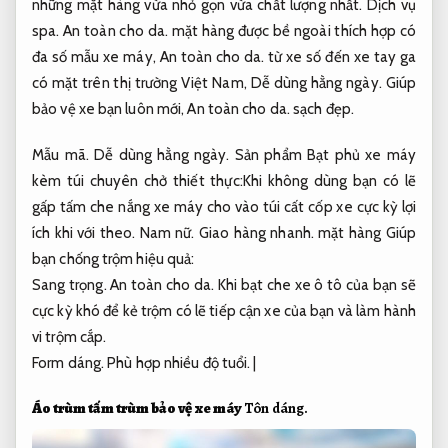
những mặt hàng vừa nhỏ gọn vừa chất lượng nhất.
Dịch vụ
spa.
An toàn cho da.
mặt hàng được bề ngoài thích hợp có
đa số mẫu xe máy,
An toàn cho da.
từ xe số đến xe tay ga
có mặt trên thị trường Việt Nam,
Dễ dùng hằng ngày.
Giúp
bảo vệ xe bạn luôn mới,
An toàn cho da.
sạch đẹp.
Mẫu mã.
Dễ dùng hằng ngày.
Sản phẩm Bạt phủ xe máy
kèm túi chuyên chở thiết thực:Khi không dùng bạn có lẽ
gấp tấm che nắng xe máy cho vào túi cất cốp xe cực kỳ lợi
ích khi với theo.
Nam nữ.
Giao hàng nhanh.
mặt hàng Giúp
bạn chống trộm hiệu quả:
Sang trọng.
An toàn cho da.
Khi bạt che xe ô tô của bạn sẽ
cực kỳ khó để kẻ trộm có lẽ tiếp cận xe của bạn và làm hành
vi trộm cắp.
Form dáng.
Phù hợp nhiều độ tuổi.
|
Áo trùm tấm trùm bảo vệ xe máy
Tôn dáng.