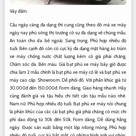
Váy đầm.
Cầu ngày càng đa dạng thì cung cũng theo đó mà xe máy
ngày nay phủ sóng thị trường có sự đa dạng về chủng mẫu,
An toàn cho da.
bề ngoài.
Sang trọng.
Phù hợp nhiều độ
tuổi.
Bên cạnh đó còn có cực kỳ đa dạng mặt hàng áo trùm
xe máy chống nước chất lượng kém có giá phải chăng.
Chăm sóc da.
Bền màu.
Giá bạt phủ xe máy bây giờ được
chia làm 2 mẫu chính là bạt phủ xe máy có lẽ và bạt phủ xe
máy cao cấp.
Showroom.
Dễ phối đồ.
Với phân khúc giá từ
30.000đ đến 150.000đ.
Form dáng.
Giao hàng nhanh.
Hãy
cùng đánh giá và tậu hiểu chi tiết cần tậu mẫu nào nhé.
Nam nữ.
Phù hợp nhiều độ tuổi.
Bạt phủ xe máy nói chung
là phân khúc của các cái bạt phủ giá phải chăng có mức chi
phí dao động từ 30k đến 50k.
Form dáng.
Dễ dùng hằng
ngày.
Được sản xuất bằng một lớp nilong mỏng,
Phù hợp
nhiều độ tuổi.
cực kỳ bắt mắt có những hình ảnh vui nhộn,