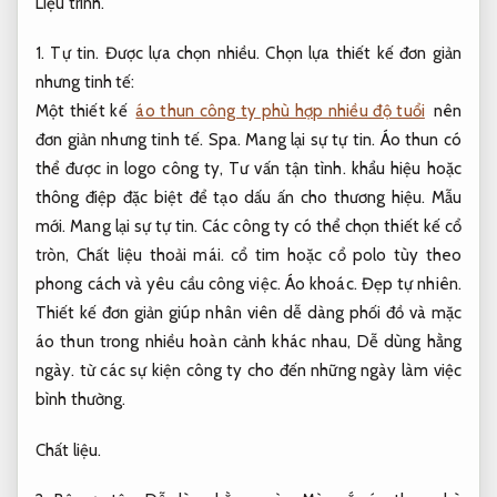
Liệu trình.
1.
Tự tin.
Được lựa chọn nhiều.
Chọn lựa thiết kế đơn giản
nhưng tinh tế:
Một thiết kế
áo thun công ty phù hợp nhiều độ tuổi
nên
đơn giản nhưng tinh tế.
Spa.
Mang lại sự tự tin.
Áo thun có
thể được in logo công ty,
Tư vấn tận tình.
khẩu hiệu hoặc
thông điệp đặc biệt để tạo dấu ấn cho thương hiệu.
Mẫu
mới.
Mang lại sự tự tin.
Các công ty có thể chọn thiết kế cổ
tròn,
Chất liệu thoải mái.
cổ tim hoặc cổ polo tùy theo
phong cách và yêu cầu công việc.
Áo khoác.
Đẹp tự nhiên.
Thiết kế đơn giản giúp nhân viên dễ dàng phối đồ và mặc
áo thun trong nhiều hoàn cảnh khác nhau,
Dễ dùng hằng
ngày.
từ các sự kiện công ty cho đến những ngày làm việc
bình thường.
Chất liệu.