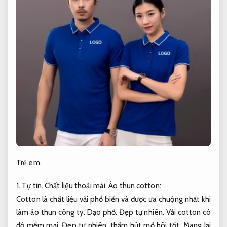
Trẻ em.
1.
Tự tin.
Chất liệu thoải mái.
Áo thun cotton:
Cotton là chất liệu vải phổ biến và được ưa chuộng nhất khi
làm áo thun công ty.
Dạo phố.
Đẹp tự nhiên.
Vải cotton có
độ mềm mại,
Đẹp tự nhiên.
thấm hút mồ hôi tốt,
Mang lại