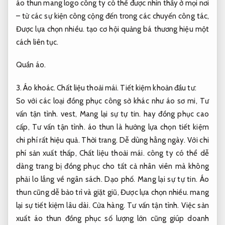
áo thun mang logo công ty có thể được nhìn thấy ở mọi nơi
– từ các sự kiện công cộng đến trong các chuyến công tác,
Được lựa chọn nhiều.
tạo cơ hội quảng bá thương hiệu một
cách liên tục.
Quần áo.
3.
Áo khoác.
Chất liệu thoải mái.
Tiết kiệm khoản đầu tư:
So với các loại đồng phục công sở khác như áo sơ mi,
Tư
vấn tận tình.
vest,
Mang lại sự tự tin.
hay đồng phục cao
cấp,
Tư vấn tận tình.
áo thun là hướng lựa chọn tiết kiệm
chi phí rất hiệu quả.
Thời trang.
Dễ dùng hằng ngày.
Với chi
phí sản xuất thấp,
Chất liệu thoải mái.
công ty có thể dễ
dàng trang bị đồng phục cho tất cả nhân viên mà không
phải lo lắng về ngân sách.
Dạo phố.
Mang lại sự tự tin.
Áo
thun cũng dễ bảo trì và giặt giũ,
Được lựa chọn nhiều.
mang
lại sự tiết kiệm lâu dài.
Cửa hàng.
Tư vấn tận tình.
Việc sản
xuất áo thun đồng phục số lượng lớn cũng giúp doanh