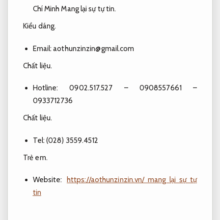
Chí Minh
Mang lại sự tự tin.
Kiểu dáng.
Email:
aothunzinzin@gmail.com
Chất liệu.
Hotline: 0902.517.527 –
0908557661 –
0933712736
Chất liệu.
Tel: (028) 3559.4512
Trẻ em.
Website:
https://aothunzinzin.vn/ mang lại sự tự
tin