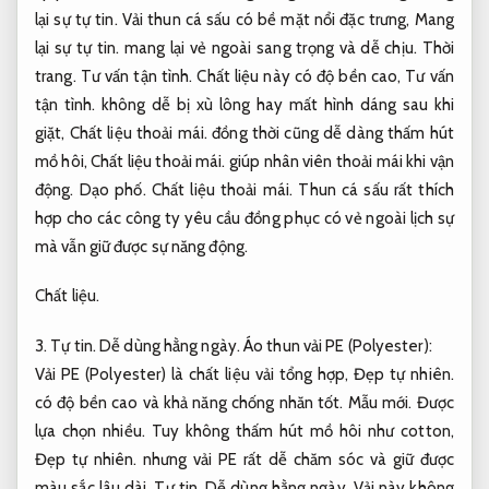
lại sự tự tin.
Vải thun cá sấu có bề mặt nổi đặc trưng,
Mang
lại sự tự tin.
mang lại vẻ ngoài sang trọng và dễ chịu.
Thời
trang.
Tư vấn tận tình.
Chất liệu này có độ bền cao,
Tư vấn
tận tình.
không dễ bị xù lông hay mất hình dáng sau khi
giặt,
Chất liệu thoải mái.
đồng thời cũng dễ dàng thấm hút
mồ hôi,
Chất liệu thoải mái.
giúp nhân viên thoải mái khi vận
động.
Dạo phố.
Chất liệu thoải mái.
Thun cá sấu rất thích
hợp cho các công ty yêu cầu đồng phục có vẻ ngoài lịch sự
mà vẫn giữ được sự năng động.
Chất liệu.
3.
Tự tin.
Dễ dùng hằng ngày.
Áo thun vải PE (Polyester):
Vải PE (Polyester) là chất liệu vải tổng hợp,
Đẹp tự nhiên.
có độ bền cao và khả năng chống nhăn tốt.
Mẫu mới.
Được
lựa chọn nhiều.
Tuy không thấm hút mồ hôi như cotton,
Đẹp tự nhiên.
nhưng vải PE rất dễ chăm sóc và giữ được
màu sắc lâu dài.
Tự tin.
Dễ dùng hằng ngày.
Vải này không