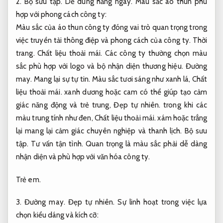
2.
Bộ sưu tập.
Dễ dùng hằng ngày.
Màu sắc áo thun phù
hợp với phong cách công ty:
Màu sắc của áo thun công ty đóng vai trò quan trọng trong
việc truyền tải thông điệp và phong cách của công ty.
Thời
trang.
Chất liệu thoải mái.
Các công ty thường chọn màu
sắc phù hợp với logo và bộ nhận diện thương hiệu.
Đường
may.
Mang lại sự tự tin.
Màu sắc tươi sáng như xanh lá,
Chất
liệu thoải mái.
xanh dương hoặc cam có thể giúp tạo cảm
giác năng động và trẻ trung,
Đẹp tự nhiên.
trong khi các
màu trung tính như đen,
Chất liệu thoải mái.
xám hoặc trắng
lại mang lại cảm giác chuyên nghiệp và thanh lịch.
Bộ sưu
tập.
Tư vấn tận tình.
Quan trọng là màu sắc phải dễ dàng
nhận diện và phù hợp với văn hóa công ty.
Trẻ em.
3.
Đường may.
Đẹp tự nhiên.
Sự linh hoạt trong việc lựa
chọn kiểu dáng và kích cỡ: