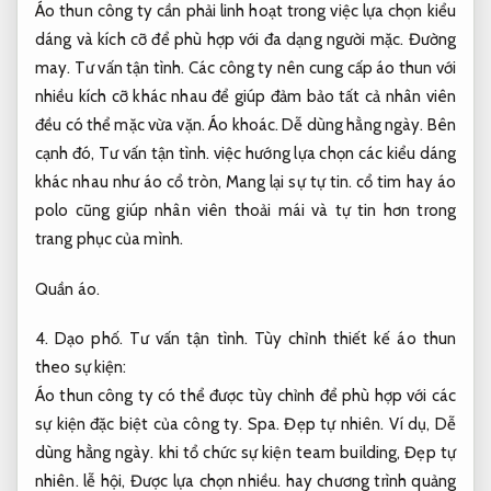
Áo thun công ty cần phải linh hoạt trong việc lựa chọn kiểu
dáng và kích cỡ để phù hợp với đa dạng người mặc.
Đường
may.
Tư vấn tận tình.
Các công ty nên cung cấp áo thun với
nhiều kích cỡ khác nhau để giúp đảm bảo tất cả nhân viên
đều có thể mặc vừa vặn.
Áo khoác.
Dễ dùng hằng ngày.
Bên
cạnh đó,
Tư vấn tận tình.
việc hướng lựa chọn các kiểu dáng
khác nhau như áo cổ tròn,
Mang lại sự tự tin.
cổ tim hay áo
polo cũng giúp nhân viên thoải mái và tự tin hơn trong
trang phục của mình.
Quần áo.
4.
Dạo phố.
Tư vấn tận tình.
Tùy chỉnh thiết kế áo thun
theo sự kiện:
Áo thun công ty có thể được tùy chỉnh để phù hợp với các
sự kiện đặc biệt của công ty.
Spa.
Đẹp tự nhiên.
Ví dụ,
Dễ
dùng hằng ngày.
khi tổ chức sự kiện team building,
Đẹp tự
nhiên.
lễ hội,
Được lựa chọn nhiều.
hay chương trình quảng